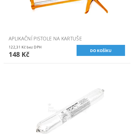
APLIKAČNÍ PISTOLE NA KARTUŠE
122,31 Kč bez DPH
148 Kč