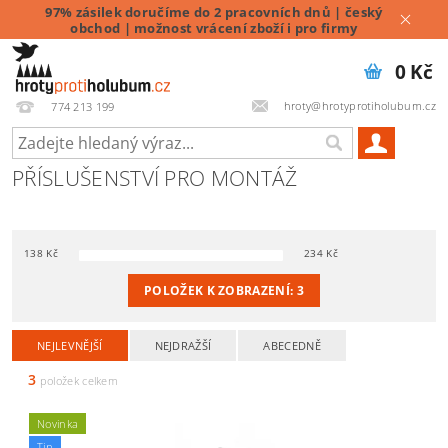
97% zásilek doručíme do 2 pracovních dnů | český
obchod | možnost vrácení zboží i pro firmy
0 Kč
hroty@hrotyprotiholubum.cz
774 213 199
PŘÍSLUŠENSTVÍ PRO MONTÁŽ
138
Kč
234
Kč
POLOŽEK K ZOBRAZENÍ:
3
NEJLEVNĚJŠÍ
NEJDRAŽŠÍ
ABECEDNĚ
3
položek celkem
Novinka
Tip