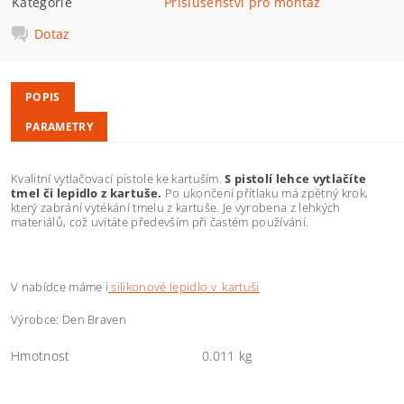
Kategorie
Příslušenství pro montáž
Dotaz
POPIS
PARAMETRY
Kvalitní vytlačovací pistole ke kartuším.
S pistolí lehce vytlačíte
tmel či lepidlo z kartuše.
Po ukončení přítlaku má zpětný krok,
který zabrání vytékání tmelu z kartuše. Je vyrobena z lehkých
materiálů, což uvítáte především při častém používání.
V nabídce máme i
silikonové lepidlo v kartuši
Výrobce: Den Braven
Hmotnost
0.011 kg