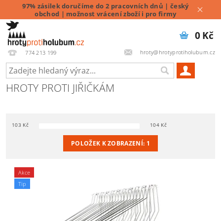
97% zásilek doručíme do 2 pracovních dnů | český
obchod | možnost vrácení zboží i pro firmy
0 Kč
hroty@hrotyprotiholubum.cz
774 213 199
HROTY PROTI JIŘIČKÁM
103
Kč
104
Kč
POLOŽEK K ZOBRAZENÍ:
1
Akce
Tip